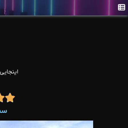
اینجایی


سمی