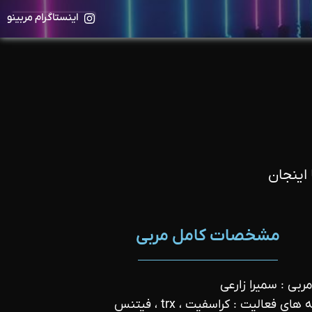
اینستاگرام مربینو
اینجان
مشخصات کامل مربی
مربی : سمیرا زارعی
های فعالیت : کراسفیت ، trx ، فیتنس