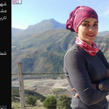
شهر 
مشه
تاریخ ت
شمار