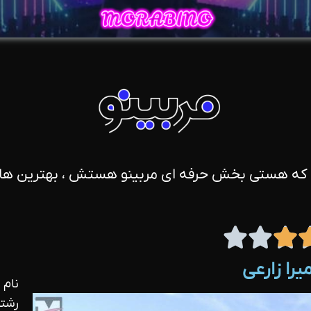
 که هستی بخش حرفه ای مربینو هستش ، بهترین ها 



را زارعی
نام 
رشته 