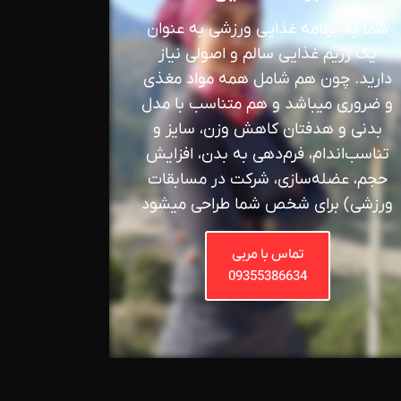
شما به برنامه غذایی ورزشی به عنوان
یک رژیم غذایی سالم و اصولی نیاز
دارید. چون هم شامل همه مواد مغذی
و ضروری میباشد و هم متناسب با مدل
بدنی و هدفتان کاهش وزن، سایز و
تناسب‌اندام، فرم‌دهی به بدن، افزایش
حجم، عضله‌سازی، شرکت در مسابقات
ورزشی) برای شخص شما طراحی میشود
تماس با مربی
09355386634