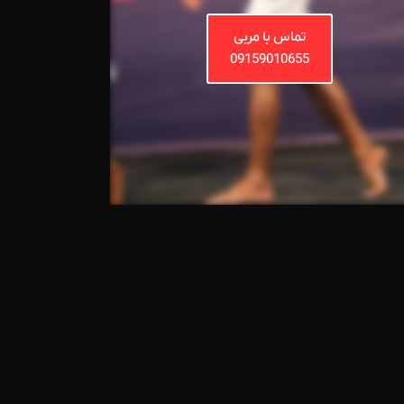
تماس با مربی
09159010655