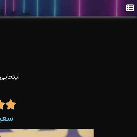
اینجایی


سعی