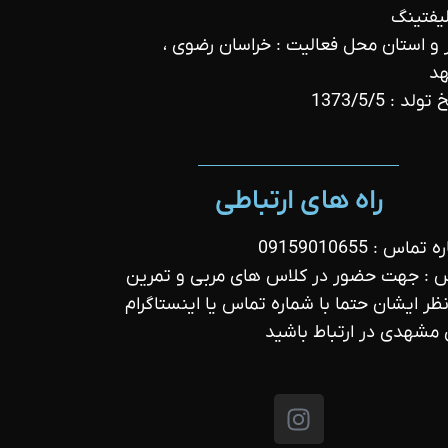
لیفتینگ
و استان محل فعالیت : خراسان رضوی ،
د
ولد : 1373/5/5
راه های ارتباطی
ماس : 09159010655
 : جهت حضور در کلاس های مربی و تمرین
نظر ایشان حتما با شماره تماس یا اینستاگرام
 مشهدی در ارتباط باشید