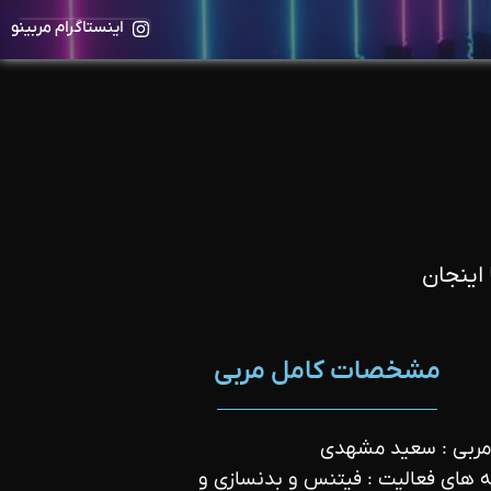
اینستاگرام مربینو
اینجان
مشخصات کامل مربی
مربی : سعید مشهدی
 های فعالیت : فیتنس و بدنسازی و