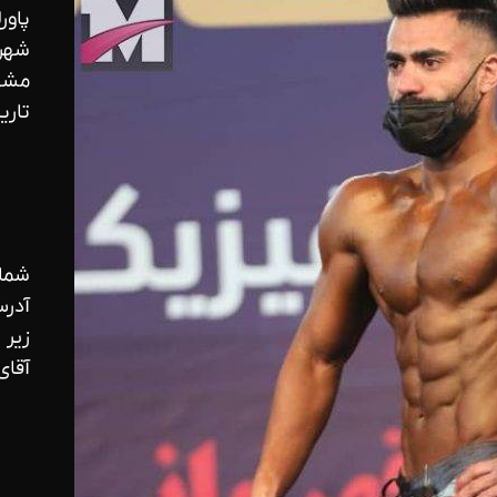
پاور
شهر 
مشه
تاریخ ت
شماره ت
آدرس
زیر 
آقای