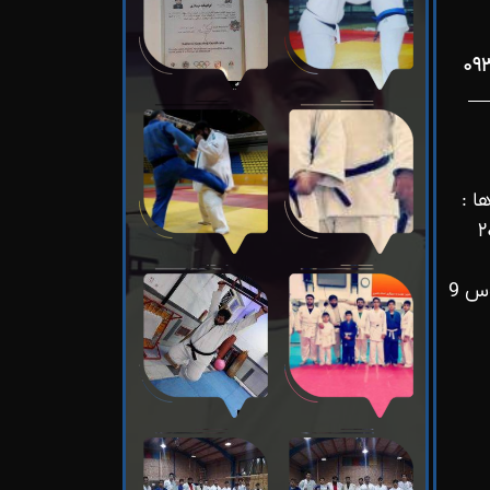
ا :
فاز چهار پردیس ، خیابان فردوس 9