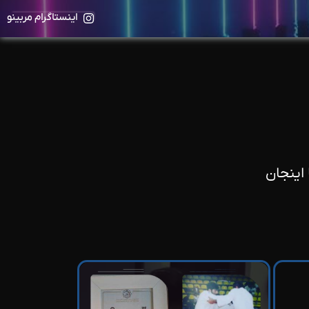
اینستاگرام مربینو
اینجان