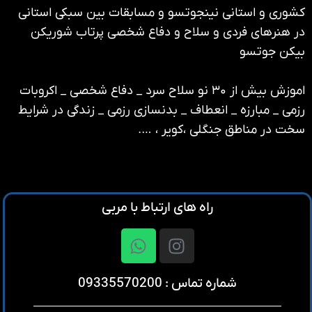
کشوری و استانی نینجوتسو و مسابقات بین سبکی استانی
در هنرهای فردی و سلاح و دفاع شخصی پرتاب شوریکن
بیکن جوتسو
اموزش بیش از ۳۰ نو سلاح سرد _ دفاع شخصی _ اکروبات
رزمی _ مبارزه _ انعطاف _ بدنسازی رزمی _ زندگی در شرایط
سخت در مناطق جنگلی ،کویر ، ….
راه های ارتباط با مربی
شماره تماس : 09335570200