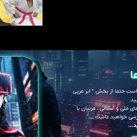
ا
 است حتما از بخش ” ابر مربی
ید.
 ملی و استانی ، مربیان با
سترسی خواهید داشت
ید…