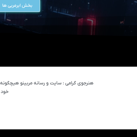
بخش ابرمربی ها
هنرجوی گرامی : سایت و رسانه مربینو هیچگونه مس
خود 