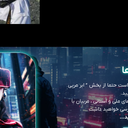
ا
 است حتما از بخش ” ابر مربی
ید.
 ملی و استانی ، مربیان با
سترسی خواهید داشت
ید…