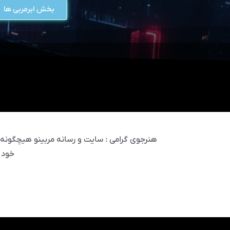
بخش ابرمربی ها
هنرجوی گرامی : سایت و رسانه مربینو هیچگونه مس
خود 