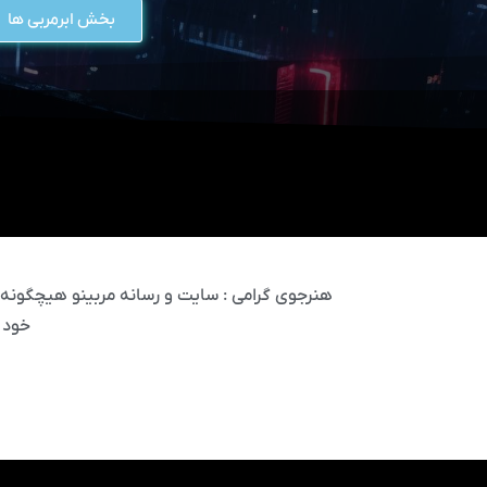
بخش ابرمربی ها
هنرجوی گرامی : سایت و رسانه مربینو هیچگونه مس
خود 