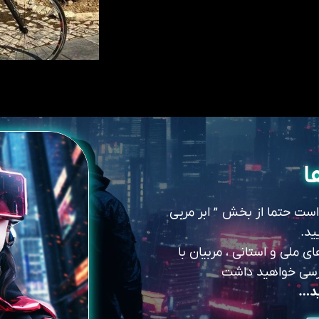
ا
 است حتما از بخش ” ابر مربی
ید.
 ملی و استانی ، مربیان با
سترسی خواهید داشت
ید…