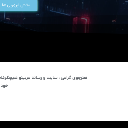
بخش ابرمربی ها
هنرجوی گرامی : سایت و رسانه مربینو هیچگونه مس
خود 