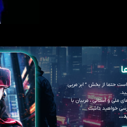
ا
 است حتما از بخش ” ابر مربی
ید.
 ملی و استانی ، مربیان با
سترسی خواهید داشت
ید…