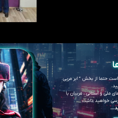
ا
 است حتما از بخش ” ابر مربی
ید.
 ملی و استانی ، مربیان با
سترسی خواهید داشت
ید…