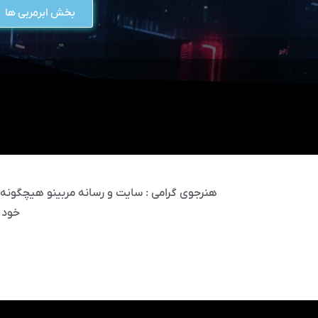
بخش ابرمربی ها
هنرجوی گرامی : سایت و رسانه مربینو هیچگونه مس
خود 