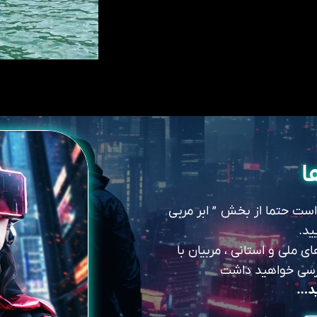
ا
 است حتما از بخش ” ابر مربی
ید.
 ملی و استانی ، مربیان با
سترسی خواهید داشت
ید…