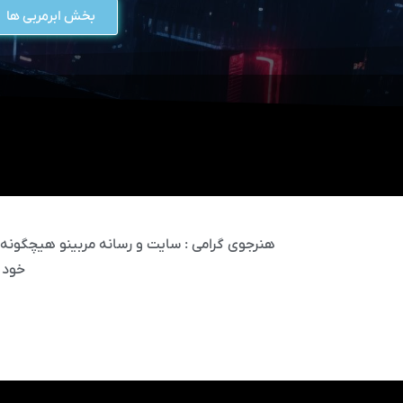
بخش ابرمربی ها
هنرجوی گرامی : سایت و رسانه مربینو هیچگونه مس
خود 