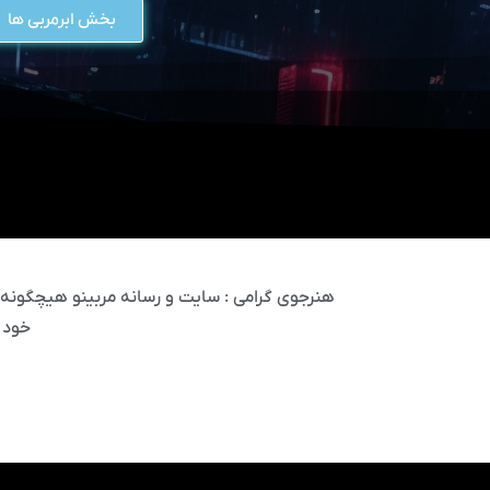
بخش ابرمربی ها
هنرجوی گرامی : سایت و رسانه مربینو هیچگونه مس
خود 