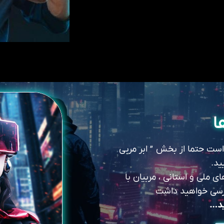
ا
 است حتما از بخش ” ابر مربی
ید.
 ملی و استانی ، مربیان با
سترسی خواهید داشت
ید…