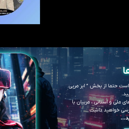
ا
 است حتما از بخش ” ابر مربی
ید.
 ملی و استانی ، مربیان با
سترسی خواهید داشت
ید…