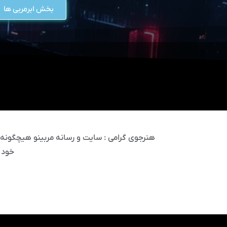
بخش ابرمربی ها
هنرجوی گرامی : سایت و رسانه مربینو هیچگونه مس
خود 