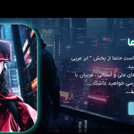
ا
 است حتما از بخش ” ابر مربی
ید.
 ملی و استانی ، مربیان با
سترسی خواهید داشت
ید…