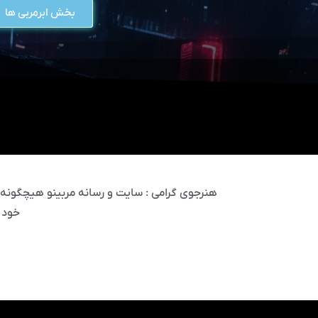
بخش ابرمربی ها
هنرجوی گرامی : سایت و رسانه مربینو هیچگونه مس
خود 