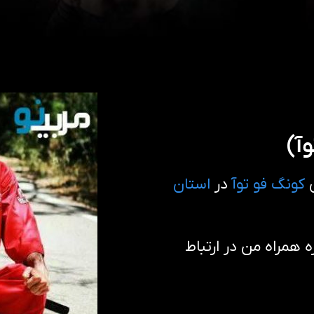
آ)
ن
کونگ فو توآ
در
استان
همراه من در ارتباط