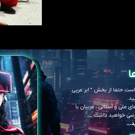
ا
 است حتما از بخش ” ابر مربی
ید.
 ملی و استانی ، مربیان با
سترسی خواهید داشت
ید…