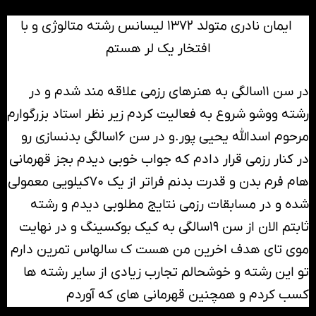
ایمان نادری متولد ۱۳۷۲ لیسانس رشته متالوژی و با
افتخار یک لر هستم
در سن ۱۱سالگی به هنرهای رزمی علاقه مند شدم و در
رشته ووشو شروع به فعالیت کردم زیر نظر استاد بزرگوارم
مرحوم اسدالله یحیی پور.و در سن ۱۶سالگی بدنسازی رو
در کنار رزمی قرار دادم که جواب خوبی دیدم بجز قهرمانی
هام فرم بدن و قدرت بدنم فراتر از یک ۷۰کیلویی معمولی
شده و در مسابقات رزمی نتایج مطلوبی دیدم و رشته
ثابتم الان از سن ۱۹سالگی به کیک بوکسینگ و در نهایت
موی تای هدف اخرین من هست ک سالهاس تمرین دارم
تو این رشته و خوشحالم تجارب زیادی از سایر رشته ها
کسب کردم و همچنین قهرمانی های که آوردم