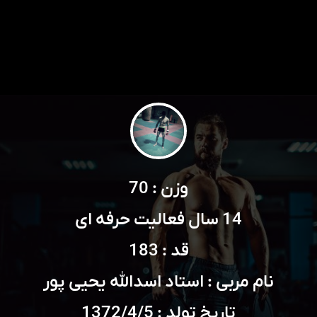
وزن : 70
14 سال فعالیت حرفه ای
قد : 183
نام مربی : استاد اسدالله یحیی پور
تاریخ تولد : 1372/4/5