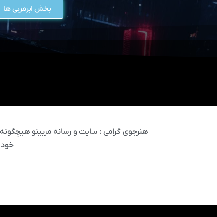
بخش ابرمربی ها
هنرجوی گرامی : سایت و رسانه مربینو هیچگونه مس
خود 