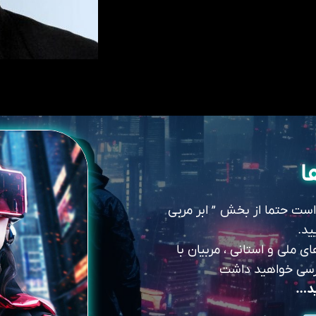
ا
 است حتما از بخش ” ابر مربی
ید.
 ملی و استانی ، مربیان با
سترسی خواهید داشت
ید…