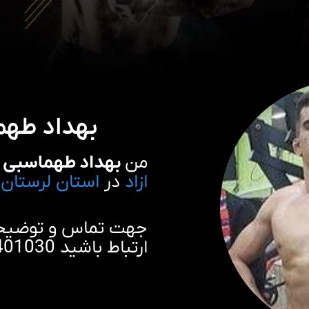
بهداد طهم
من
بهداد طهماسبی
ازاد
در
استان لرستان
و
جهت تماس و توضیحات
ارتباط باشید 09929401030