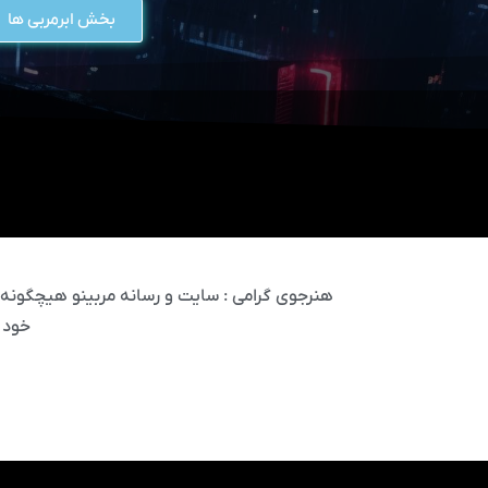
بخش ابرمربی ها
هنرجوی گرامی : سایت و رسانه مربینو هیچگونه مس
خود 