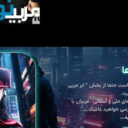
ا
 است حتما از بخش ” ابر مربی
ید.
 ملی و استانی ، مربیان با
سترسی خواهید داشت
ید…