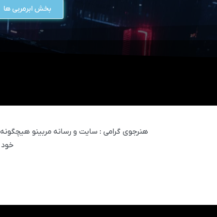
بخش ابرمربی ها
هنرجوی گرامی : سایت و رسانه مربینو هیچگونه مس
خود 