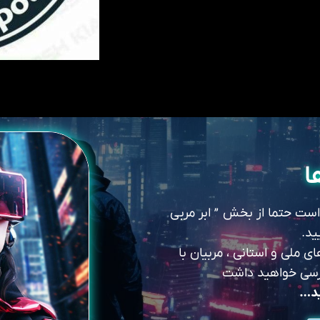
ا
 است حتما از بخش ” ابر مربی
ید.
 ملی و استانی ، مربیان با
سترسی خواهید داشت
ید…