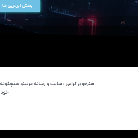
بخش ابرمربی ها
هنرجوی گرامی : سایت و رسانه مربینو هیچگونه مس
خود 