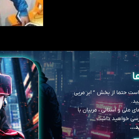
ا
 است حتما از بخش ” ابر مربی
ید.
 ملی و استانی ، مربیان با
سترسی خواهید داشت
ید…