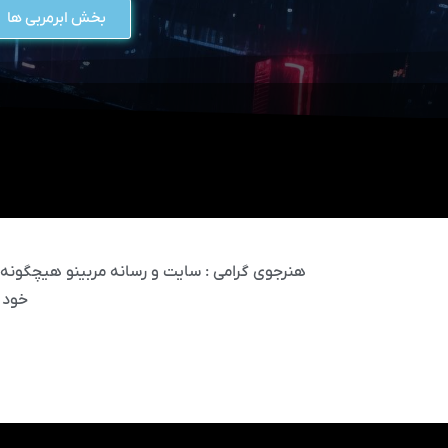
بخش ابرمربی ها
هنرجوی گرامی : سایت و رسانه مربینو هیچگونه مس
خود 