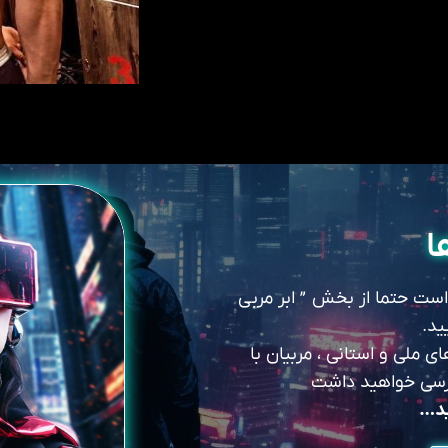
ا
 است حتما از بخش ” ابر مربی
ید.
 ملی و استانی ، مربیان با
سترسی خواهید داشت
ید…