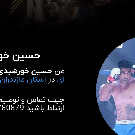
حسین خورش
من
حسین خورشیدی
ای
در
استان مازندران
جهت تماس و توضیحات
ارتباط باشید 09377780879