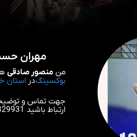
مهران حسن
من
منصور صادقی
هس
بوکسینگ
در
استان خر
جهت تماس و توضیحات
ارتباط باشید 09923329931