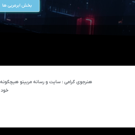
بخش ابرمربی ها
هنرجوی گرامی : سایت و رسانه مربینو هیچگونه مس
خود 