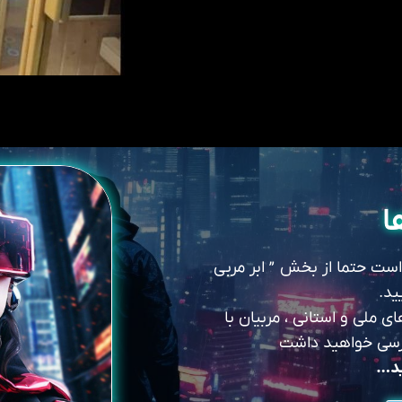
ا
 است حتما از بخش ” ابر مربی
ید.
 ملی و استانی ، مربیان با
سترسی خواهید داشت
ید…