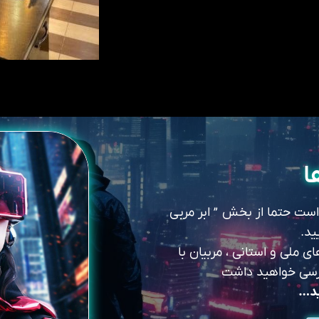
ا
 است حتما از بخش ” ابر مربی
ید.
 ملی و استانی ، مربیان با
سترسی خواهید داشت
ید…