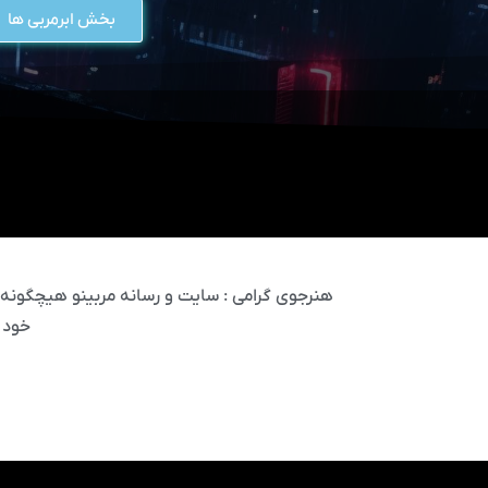
بخش ابرمربی ها
هنرجوی گرامی : سایت و رسانه مربینو هیچگونه مس
خود 