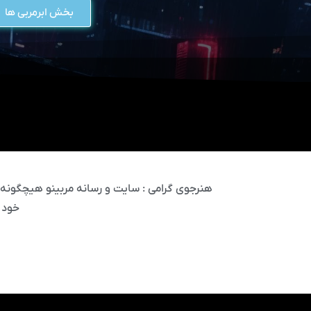
بخش ابرمربی ها
هنرجوی گرامی : سایت و رسانه مربینو هیچگونه مس
خود 