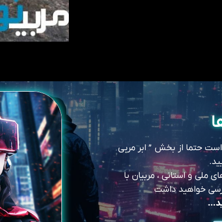
ا
 است حتما از بخش ” ابر مربی
ید.
 ملی و استانی ، مربیان با
سترسی خواهید داشت
ید…