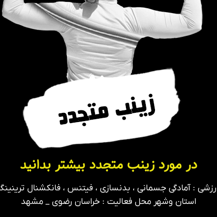
در مورد زینب متجدد بیشتر بدانید
زشی : آمادگی جسمانی ، بدنسازی ، فیتنس ، فانکشنال ترینینگ
استان وشهر محل فعالیت : خراسان رضوی _ مشهد