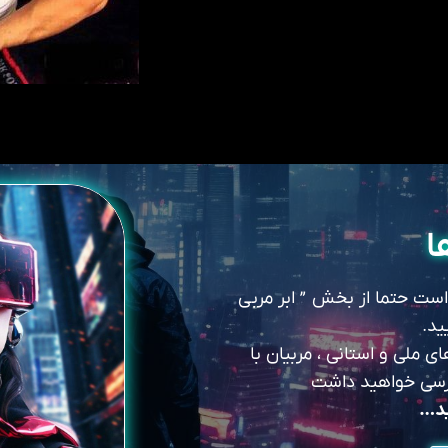
ا
 است حتما از بخش ” ابر مربی
ید.
 ملی و استانی ، مربیان با
سترسی خواهید داشت
ید…