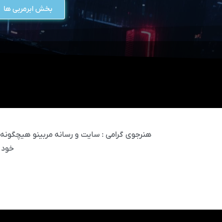
بخش ابرمربی ها
هنرجوی گرامی : سایت و رسانه مربینو هیچگونه مس
خود 