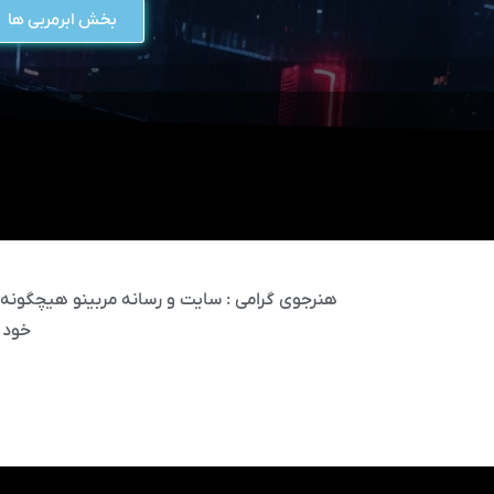
بخش ابرمربی ها
هنرجوی گرامی : سایت و رسانه مربینو هیچگونه مس
خود 