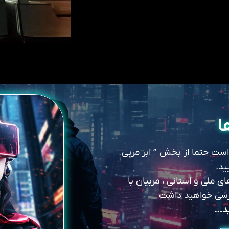
ا
 است حتما از بخش ” ابر مربی
ید.
 ملی و استانی ، مربیان با
سترسی خواهید داشت
ید…