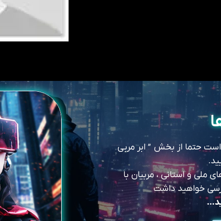
ا
 است حتما از بخش ” ابر مربی
ید.
 ملی و استانی ، مربیان با
سترسی خواهید داشت
ید…