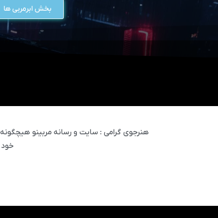
بخش ابرمربی ها
هنرجوی گرامی : سایت و رسانه مربینو هیچگونه مس
خود 