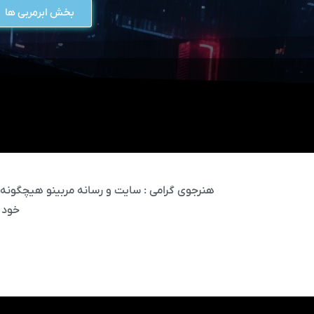
بخش ابرمربی ها
هنرجوی گرامی : سایت و رسانه مربینو هیچگونه مس
خود 