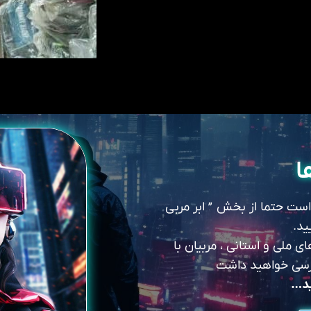
ا
 است حتما از بخش ” ابر مربی
ید.
 ملی و استانی ، مربیان با
سترسی خواهید داشت
ید…