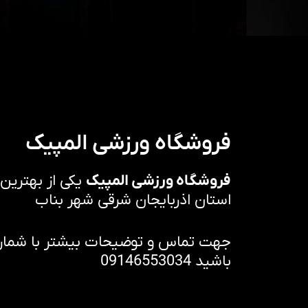
فروشگاه ورزشی المپیک
فروشگاه ورزشی المپیک
یکی از بهترین
استان اذربایجان شرقی شهر بناب
جهت تماس و توضیحات بیشتر با شماره 
باشید 09146553034