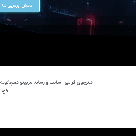
بخش ابرمربی ها
هنرجوی گرامی : سایت و رسانه مربینو هیچگونه مس
خود 