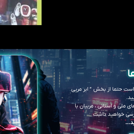
ا
 است حتما از بخش ” ابر مربی
ید.
 ملی و استانی ، مربیان با
سترسی خواهید داشت
ید…