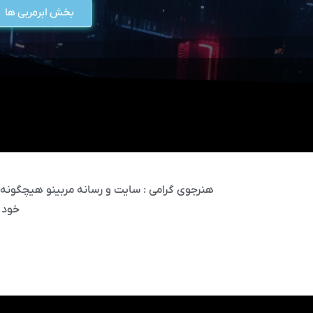
بخش ابرمربی ها
هنرجوی گرامی : سایت و رسانه مربینو هیچگونه مس
خود 