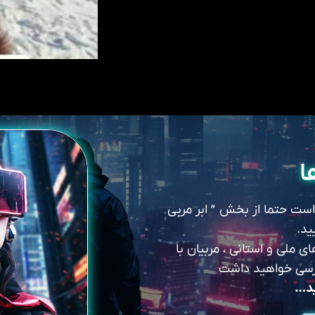
ا
 است حتما از بخش ” ابر مربی
ید.
 ملی و استانی ، مربیان با
سترسی خواهید داشت
ید…