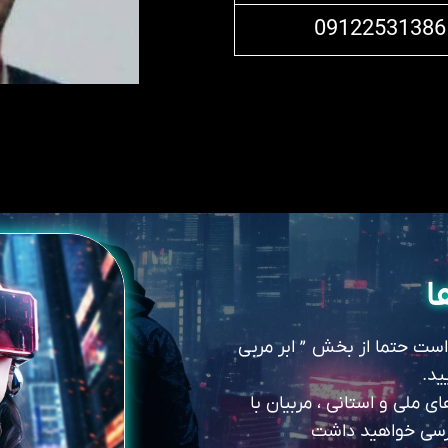
09122531386
ا
 است حتما از بخش ” ابر مربی
ید.
 ملی و استانی ، مربیان با
سترسی خواهید داشت