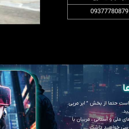
09377780879
ا
 است حتما از بخش ” ابر مربی
ید.
 ملی و استانی ، مربیان با
سترسی خواهید داشت