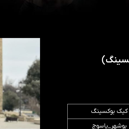
کسینگ)
کیک بوکسینگ
بوشهر_یاسوج