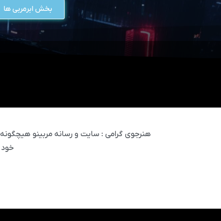
بخش ابرمربی ها
هنرجوی گرامی : سایت و رسانه مربینو هیچگونه مس
خود 