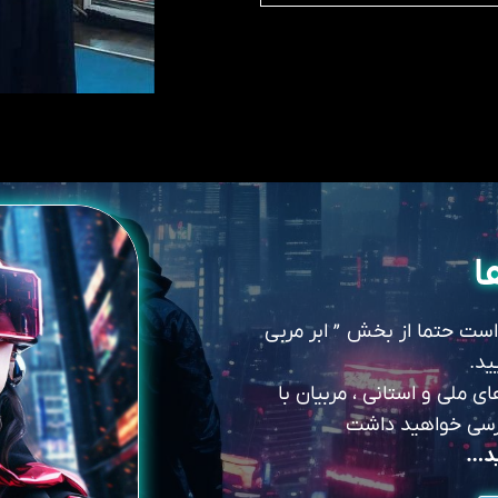
ا
 است حتما از بخش ” ابر مربی
ید.
 ملی و استانی ، مربیان با
سترسی خواهید داشت
ید…