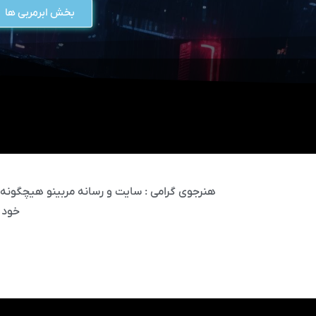
بخش ابرمربی ها
هنرجوی گرامی : سایت و رسانه مربینو هیچگونه مس
خود 