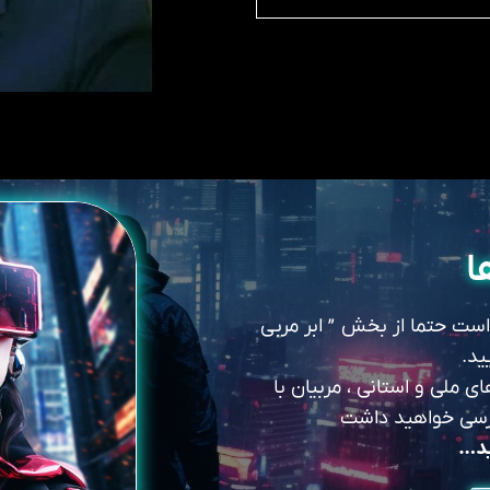
ا
 است حتما از بخش ” ابر مربی
ید.
 ملی و استانی ، مربیان با
سترسی خواهید داشت
ید…