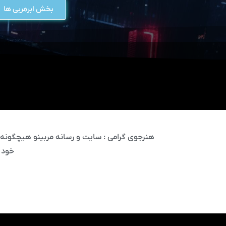
بخش ابرمربی ها
هنرجوی گرامی : سایت و رسانه مربینو هیچگونه مس
خود 