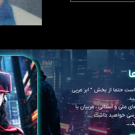
ا
 است حتما از بخش ” ابر مربی
ید.
 ملی و استانی ، مربیان با
سترسی خواهید داشت
ید…