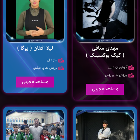
مهدی منافی
لیلا افغان ( یوگا )
( کیک بوکسینگ )
مازندران
آذربایجان غربی
ورزش های حرکتی
ورزش های رزمی
مشاهده مربی
مشاهده مربی