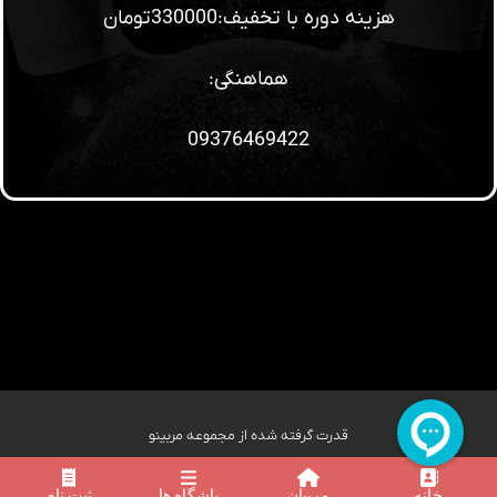
هزینه دوره با تخفیف:330000تومان
هماهنگی:
09376469422
قدرت گرفته شده از مجموعه مربینو
خانه
مربیان
باشگاه ها
ثبت نام