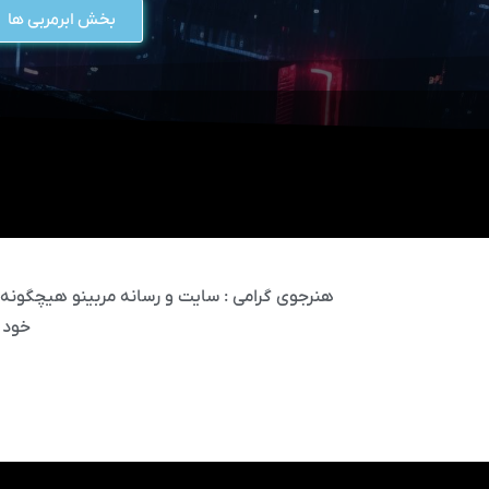
بخش ابرمربی ها
هنرجوی گرامی : سایت و رسانه مربینو هیچگونه مس
خود 