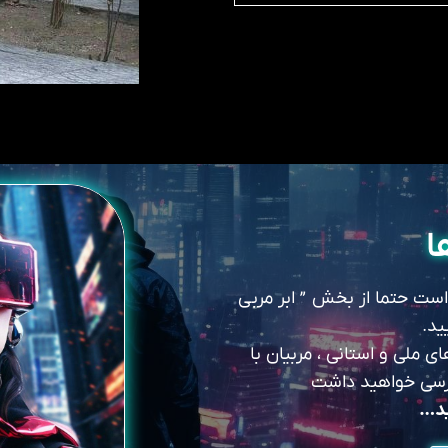
ا
 است حتما از بخش ” ابر مربی
ید.
 ملی و استانی ، مربیان با
سترسی خواهید داشت
ید…