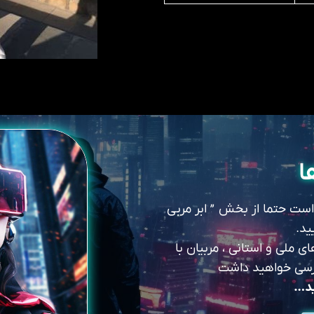
ا
 است حتما از بخش ” ابر مربی
ید.
 ملی و استانی ، مربیان با
سترسی خواهید داشت
ید…