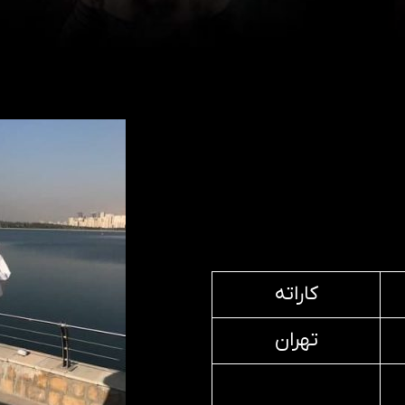
كاراته
تهران