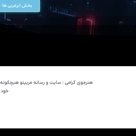
بخش ابرمربی ها
هنرجوی گرامی : سایت و رسانه مربینو هیچگونه مس
خود 