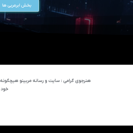
بخش ابرمربی ها
هنرجوی گرامی : سایت و رسانه مربینو هیچگونه مس
خود 