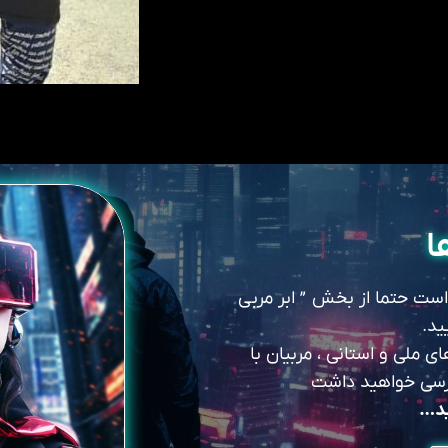
ا
 است حتما از بخش ” ابر مربی
ید.
 ملی و استانی ، مربیان با
سترسی خواهید داشت
ید…