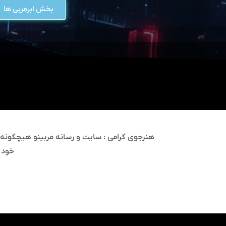
بخش ابرمربی ها
هنرجوی گرامی : سایت و رسانه مربینو هیچگونه مس
خود 