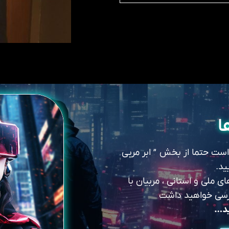
ا
 است حتما از بخش ” ابر مربی
ید.
 ملی و استانی ، مربیان با
سترسی خواهید داشت
ید…