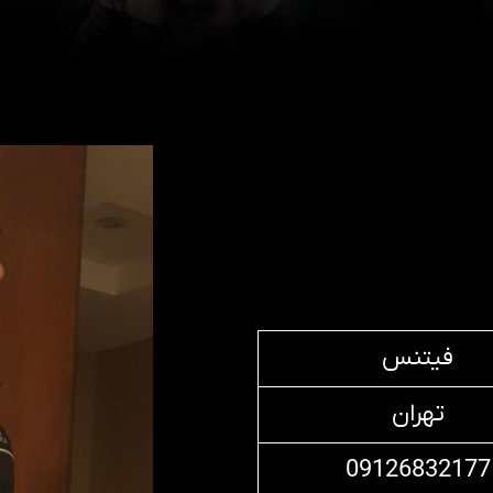
فیتنس
تهران
09126832177