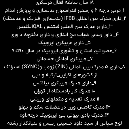
۱۸ سال سابقه فعال مربیگری
۱_مربی درجه ۲ و رسمی فدراسیون بدنسازی و پرورش اندام
۲_داری مدرک بین المللی IFBB (بدنسازی، فیزیک و مدلینگ)
۳_دارای مدرک بین المللی فیتنس QALانگلیس
۴_ داور رسمی هیات مچ اندازی و دارای دفترچه داوری
۵_ دارای مربیگری ایروبیک
۶_عضو تیم استان و کشوری ایروبیک در سال ۹۰تا۹۱
۷_ مربیگری آمادگی جسمانی
۸_دارای ۵ مدرک بین المللی (ZIN) زومبا و(SYNC) استرانگ
از کشورهای اکراین_ترکیه و دبی
۹_دارای مدرک مربیگری پیلاتس
۱۰-مدرک کار بادستگاه از تهران
۱۱-مدرک تغذیه و مکملهای ورزشی
۱۳-مدرک کاهش وزن در عضلات شکم و پهلو
۱۴_مدرک بادی بیوتی بلی ایربوبیک درجهbوc
لوح سپاس از سید داود حسینی رییس و بنیانگذار رشته