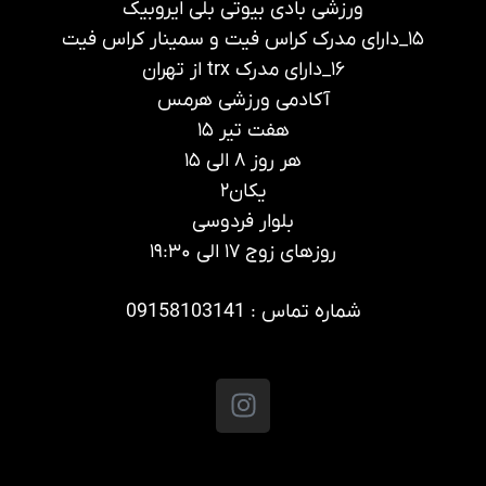
ورزشی بادی بیوتی بلی ایروبیک
۱۵_دارای مدرک کراس فیت و سمینار کراس فیت
۱۶_دارای مدرک trx از تهران
آکادمی ورزشی هرمس
هفت تیر ۱۵
هر روز ۸ الی ۱۵
یکان۲
بلوار فردوسی
روزهای زوج ۱۷ الی ۱۹:۳۰
شماره تماس : 09158103141