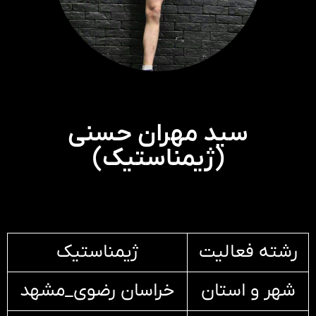
سید مهران حسنی
(ژیمناستیک)
رشته فعالیت
ژیمناستیک
شهر و استان
خراسان رضوی_مشهد