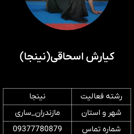
کیارش اسحاقی(نینجا)
رشته فعالیت
نینجا
شهر و استان
مازندران_ساری
شماره تماس
09377780879