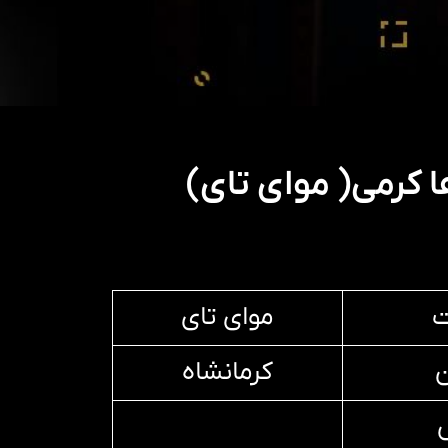
 کرمی( موای تای)
ت
موای تای
ن
کرمانشاه