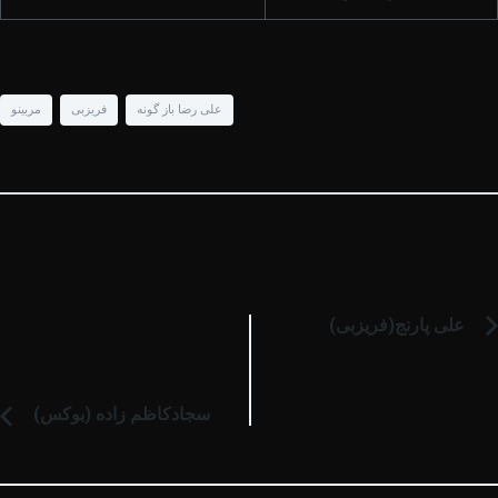
علی رضا باز گونه
فریزبی
مربینو
علی پارنج(فریزبی)
سجادکاظم زاده (بوکس)