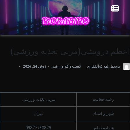
اعظم درویشی(مربی تغذیه ورزشی)
توسط
الهه ذوالفقاری
کسب و کار ورزشی
ژوئن 24, 2026
رشته فعالیت
مربی تغذیه ورزشی
شهر و استان
تهران
شماره تماس
09377780879